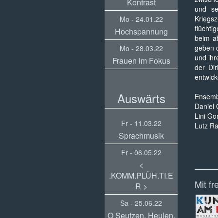
Kontrast
und se
Kriegs
Mo - 24.01.22
flüchti
Hochspannung
beim a
geben d
Mo - 28.03.22
und ihr
Frauen im Fokus
der Di
entwick
Auswärts
Ensem
Daniel 
Lini Go
Fr - 11.03.22
Lutz R
Sprachmusik
Fr - 06.05.22
<
.KOMM.PLÜH.TI.E
Mit fr
R >
Sa - 25.06.22
O Seufzen, Heulen,