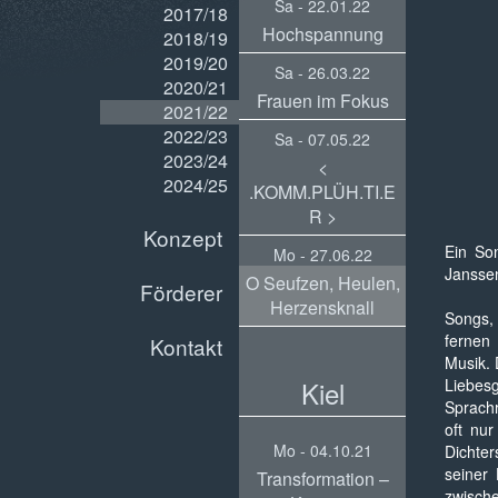
Sa - 22.01.22
2017/18
Hochspannung
2018/19
2019/20
Sa - 26.03.22
2020/21
Frauen im Fokus
2021/22
2022/23
Sa - 07.05.22
2023/24
<
2024/25
.KOMM.PLÜH.TI.E
R >
Konzept
Ein So
Mo - 27.06.22
Jansse
O Seufzen, Heulen,
Förderer
Herzensknall
Songs, 
fernen 
Kontakt
Musik. 
Liebe
Kiel
Sprach
oft nu
Mo - 04.10.21
Dichte
seiner 
Transformation –
zwisch