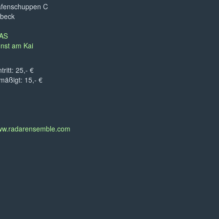
fenschuppen C
beck
AS
nst am Kai
tritt: 25,- €
mäßigt: 15,- €
w.radarensemble.com