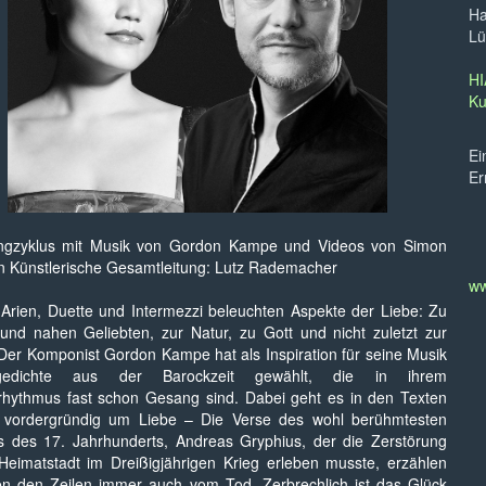
Ha
Lü
HI
Ku
Ein
Er
ngzyklus mit Musik von Gordon Kampe und Videos von Simon
n Künstlerische Gesamtleitung: Lutz Rademacher
ww
Arien, Duette und Intermezzi beleuchten Aspekte der Liebe: Zu
und nahen Geliebten, zur Natur, zu Gott und nicht zuletzt zur
Der Komponist Gordon Kampe hat als Inspiration für seine Musik
sgedichte aus der Barockzeit gewählt, die in ihrem
rhythmus fast schon Gesang sind. Dabei geht es in den Texten
r vordergründig um Liebe – Die Verse des wohl berühmtesten
rs des 17. Jahrhunderts, Andreas Gryphius, der die Zerstörung
Heimatstadt im Dreißigjährigen Krieg erleben musste, erzählen
en den Zeilen immer auch vom Tod. Zerbrechlich ist das Glück