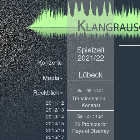
Spielzeit
2021/22
Konzerte
Lübeck
Media
So - 03.10.21
Rückblick
Transformation –
2011/12
Kontrast
2012/13
2013/14
Sa - 27.11.21
2014/15
72 Prompts for
2015/16
Rays of Disarray
2016/17