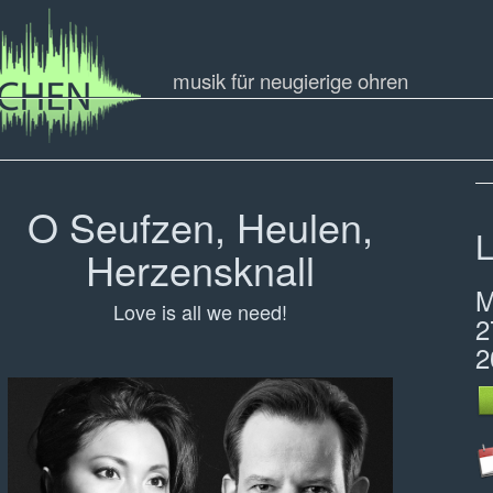
musik für neugierige ohren
O Seufzen, Heulen,
L
Herzensknall
Love is all we need!
2
2