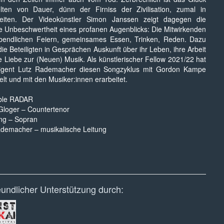
lten von Dauer, dünn der Firniss der Zivilisation, zumal in
zeiten. Der Videokünstler Simon Janssen zeigt dagegen die
ge Unbeschwertheit eines profanen Augenblicks: Die Mitwirkenden
bendlichen Feiern, gemeinsames Essen, Trinken, Reden. Dazu
ie Beteiligten in Gesprächen Auskunft über ihr Leben, ihre Arbeit
e Liebe zur (Neuen) Musik. Als künstlerischer Fellow 2021/22 hat
rigent Lutz Rademacher diesen Songzyklus mit Gordon Kampe
elt und mit den Musiker:innen erarbeitet.
ble RADAR
Gloger – Countertenor
ng – Sopran
ademacher – musikalische Leitung
eundlicher Unterstützung durch: