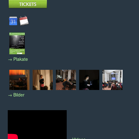
→ Plakate
→ Bilder