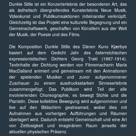
Dunkle Stille ist ein Konzerterlebnis der besonderen Art, das
als ästhetisch übergreifendes Kunsterlebnis Neue Musik,
Videokunst und Publikumsaktionen miteinander verknüpft.
Gleichzeitig ist das Projekt eine kulturelle Begegnung und ein
Gemeinschaftswerk, geschaffen von Künstlern aus der Welt
der Musik, der Poesie und des Films.
Die Komposition Dunkle Stille des Dänen Kuno Kjærbye
basiert auf dem Gedicht Jahr des österreichischen
expressionistischen Dichters Georg Trakl (1887-1914).
Textinhalte der Dichtung werden von Filmemacherin Maria
MacDalland animiert und gemeinsam mit den Animationen
der spielenden Musiker und zuvor aufgenommener
Zuschauer zu einem ausdrucksstarken Sinneserlebnis
zusammengefügt. Das Publikum wird Teil der alle
involvierenden Choreographie, es bewegt Stühle und die
Pianistin. Diese kollektive Bewegung wird aufgenommen und
live auf den Bildschirm gestreamed, wobei dies mit
Aufnahmen aus vorherigen Aufführungen und Räumen
überlagert wird. Dadurch entsteht Gemeinschaft und eine Art
von Zeitlosigkeit und imaginärem Raum jenseits der
aktuellen physischen Präsenz.